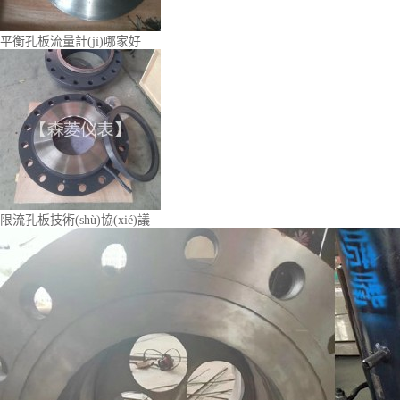
平衡孔板流量計(jì)哪家好
限流孔板技術(shù)協(xié)議