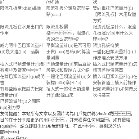
好
(xié)議
狀
限流孔板產(chǎn)品圖
限流孔板分類及選型要
雙向畢托巴流量計(jì)
點(diǎn)
【限流孔板】常用取壓
方式
限流孔板在水泵出口的
限流孔板價
限流孔板是什么，限流
作用
格，限流孔
孔板運(yùn)用什么原
板的怎么選型？
理？
威力阿牛巴巴類流量計
平衡流量計(jì)是否可用
限流孔板符號
(jì)幾大進(jìn)口品牌
于貿(mào)易結(jié)算流
一體化巴類流量計(jì)工
量測量
作原理及安裝方法
插入式巴類流量計(jì)都
巴類流量計(jì)前后直管
插入式巴類流量計(jì)怎
有哪些及廠家？
段要求和取壓方式介紹
樣選差壓傳感器
在線巴類流量計(jì)說明
一體化巴類流量計(jì)安
插入式巴類流量計(jì)在
書
裝標(biāo)準(zhǔn)
安裝管道上插入前操作
有哪些廠家做威力巴類
插入式一體化巴類流量
巴類流量計(jì)如何帶反
流量計(jì)
計(jì)起源由來
吹掃裝置
巴類流量計(jì)之間區
(qū)別方案
友情提醒：本站所有文章以及圖片均為用戶提供轉(zhuǎn)載，
目的在于分享給更多的用戶，并未獲得任何利益，如有侵權
(quán)，請立即聯(lián)系我們刪除，在此，感謝您的訪
問！
產(chǎn)品中心