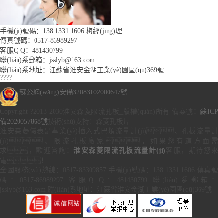
手機(jī)號碼：138 1331 1606 梅經(jīng)理
傳真號碼：0517-86989297
客服Q Q：481430799
聯(lián)系郵箱：jsslyb@163.com
聯(lián)系地址：江蘇省淮安金湖工業(yè)園區(qū)369號
????
蘇公網(wǎng)安備32083102000647號
Copyright ?2013-2030淮安森菱限流孔板_版權(quán)所有 備案號：
蘇IC
備2020057868號
技術(shù)支持：森菱孔板片
淮安森菱儀表是專業(yè)插入式巴類流量計(jì)、孔板流量計
(jì)、限流孔板廠家，如果您有這方面需
求，歡迎咨詢：
淮安森菱限流孔板流量計(jì)
客服，期待您
電！
全國服務(wù)熱線：0517-83309857 手機(jī)號碼：138 1331 1606 傳真號
碼：0517-86989297 客服Q Q：481430799 聯(lián)系郵箱：
jsslyb@163.com 聯(lián)系地址：江蘇省淮安金湖工業(yè)園區(qū)369號