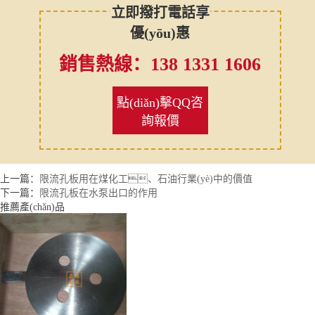
立即撥打電話享
優(yōu)惠
銷售熱線：138 1331 1606
點(diǎn)擊QQ咨
詢報價
上一篇：
限流孔板用在煤化工、石油行業(yè)中的價值
下一篇：
限流孔板在水泵出口的作用
推薦產(chǎn)品