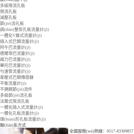
多級限流孔板
限流孔板
減壓孔板
節(jié)流孔板
調(diào)整型孔板流量計(jì)
一體化V錐式流量計(jì)
插入式巴類流量計(jì)
阿牛巴流量計(jì)
德爾塔巴流量計(jì)
威力巴流量計(jì)
畢托巴流量計(jì)
勻速管流量計(jì)
差壓式巴類傳感器
平衡流量計(jì)
不銹鋼節(jié)流件
多級節(jié)流孔板
法蘭式限流孔板
一體化插入式流量計(jì)
一體化孔板流量計(jì)
環(huán)形孔板流量計(jì)
聯(lián)系方式
全國服務(wù)熱線：0517-83309857