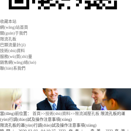
收藏本站
網(wǎng)站首頁
關(guān)于我們
限流孔板
巴類流量計(jì)
技術(shù)資料
服務(wù)質(zhì)量
銷售網(wǎng)絡(luò)
聯(lián)系我們
當(dāng)前位置：
首頁
>>
技術(shù)資料
>>
限流減壓孔板
限流孔板的運
(yùn)行調(diào)試及操作注意事項(xiàng)
限流孔板的運(yùn)行調(diào)試及操作注意事項(xiàng)