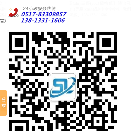
淮安森菱儀表有限公司為您提供【質(zhì)量優(yōu)價格低】限流孔
板、減壓孔板、孔板流量計(jì)等產(chǎn)品，我們
將為您提供最佳的服務(wù)！廠家選型熱線：138-133-11606
官方微信
QQ
新浪微博