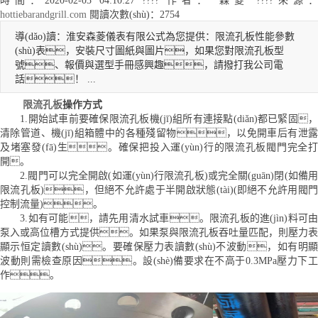
時間：2020-02-03 04:10:27 ???? 作者： 森菱 ????
來源：
hottiebarandgrill.com
閱讀次數(shù)：2754
導(dǎo)讀：
淮安森菱儀表有限公式為您提供：限流孔板性能參數
(shù)表，安裝尺寸圖紙與圖片，如果您對限流孔板型
號、報價與選型手冊感興趣，請撥打我公司電
話！ ...
限流孔板
操作方式
1.開始試車前要確保限流孔板機(jī)組所有連接點(diǎn)都已緊固，
清除管道、機(jī)組箱體中的各種殘留物，以免開車后有泄露
及堵塞發(fā)生。確保把投入運(yùn)行的限流孔板閥門完全打
開。
2.閥門可以完全開啟(如運(yùn)行限流孔板)或完全關(guān)閉(如備用
限流孔板)，但絕不允許處于半開啟狀態(tài)(即絕不允許用閥門
控制流量)。
3.如有可能，請先用清水試車。限流孔板的進(jìn)料可由
泵入或高位槽方式提供。如果泵與限流孔板吞吐量匹配，則壓力表
顯示恒定讀數(shù)。要確保壓力表讀數(shù)不波動，如有明顯
波動則需檢查原因。設(shè)備要求在不高于0.3MPa壓力下工
作。