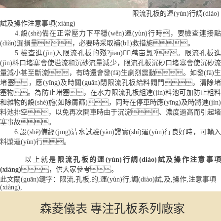
限流孔板的運(yùn)行調(diào)
試及操作注意事項(xiàng)
4.設(shè)備在正常壓力下平穩(wěn)運(yùn)行時，要檢查連接點
(diǎn)漏損量，必要時采取補(bǔ)救措施。
5.檢查進(jìn)入限流孔板的殘?jiān)鸬亩氯?。限流孔板進
(jìn)料口堵塞會使溢流和沉砂流量減少，限流孔板沉砂口堵塞會使沉砂流
量減小甚至斷流，有時還會發(fā)生劇烈震動。如發(fā)生
堵塞，應(yīng)及時關(guān)閉限流孔板給料閥門，清除堵
塞物。為防止堵塞，在水力限流孔板組進(jìn)料池可加防止粗料
和雜物的設(shè)施(如除屑篩)，同時在停車時應(yīng)及時將進(jìn)
料池排空，以免再次開車時由于沉淀、濃度過高而引起堵
塞事故。
6.設(shè)備經(jīng)清水試驗(yàn)證實(shí)運(yùn)行良好時，可輸入
料漿運(yùn)行。
以上就是
限流孔板的運(yùn)行調(diào)試及操作注意事
(xiàng)
，供大家參考。
此文關(guān)鍵字：
限流,孔板,的,運(yùn)行,調(diào)試,及,操作,注意事項
(xiàng),
森菱儀表 專注孔板系列廠家